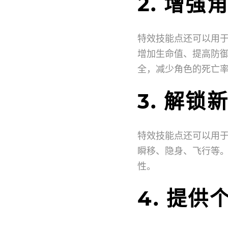
2. 增
特效技能点还可以用
增加生命值、提高防
全，减少角色的死亡
3. 解
特效技能点还可以用
瞬移、隐身、飞行等
性。
4. 提